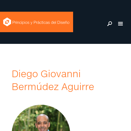
Diego Giovanni
Bermúdez Aguirre