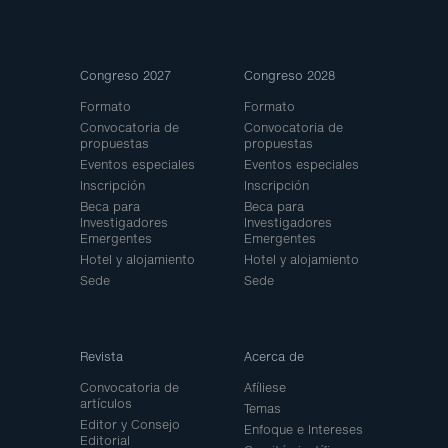
Site
Congreso 2027
Congreso 2028
Map
Formato
Formato
Convocatoria de
Convocatoria de
propuestas
propuestas
Eventos especiales
Eventos especiales
Inscripción
Inscripción
Beca para
Beca para
Investigadores
Investigadores
Emergentes
Emergentes
Hotel y alojamiento
Hotel y alojamiento
Sede
Sede
Revista
Acerca de
Convocatoria de
Afíliese
artículos
Temas
Editor y Consejo
Enfoque e Intereses
Editorial