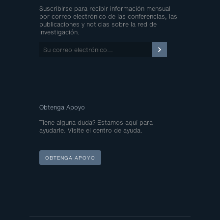
Suscribirse para recibir información mensual
por correo electrónico de las conferencias, las
publicaciones y noticias sobre la red de
investigación.
Su
correo
electrónico…
Obtenga Apoyo
Tiene alguna duda? Estamos aquí para
ayudarle. Visite el centro de ayuda.
OBTENGA APOYO