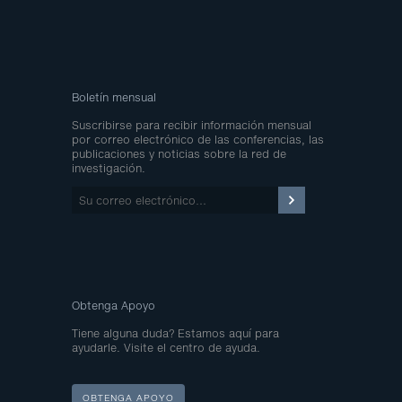
Boletín mensual
Suscribirse para recibir información mensual
por correo electrónico de las conferencias, las
publicaciones y noticias sobre la red de
investigación.
Su
correo
electrónico…
Obtenga Apoyo
Tiene alguna duda? Estamos aquí para
ayudarle. Visite el centro de ayuda.
OBTENGA APOYO