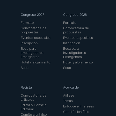
Site
Congreso 2027
Congreso 2028
Map
Formato
Formato
Convocatoria de
Convocatoria de
propuestas
propuestas
Eventos especiales
Eventos especiales
Inscripción
Inscripción
Beca para
Beca para
Investigadores
Investigadores
Emergentes
Emergentes
Hotel y alojamiento
Hotel y alojamiento
Sede
Sede
Revista
Acerca de
Convocatoria de
Afíliese
artículos
Temas
Editor y Consejo
Enfoque e Intereses
Editorial
Comité científico
Comité científico