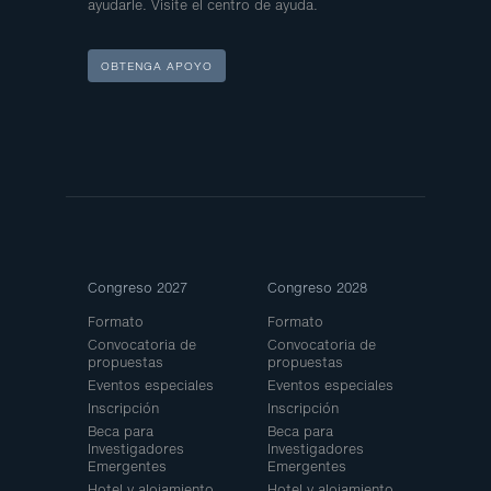
ayudarle. Visite el centro de ayuda.
OBTENGA APOYO
Site
Congreso 2027
Congreso 2028
Map
Formato
Formato
Convocatoria de
Convocatoria de
propuestas
propuestas
Eventos especiales
Eventos especiales
Inscripción
Inscripción
Beca para
Beca para
Investigadores
Investigadores
Emergentes
Emergentes
Hotel y alojamiento
Hotel y alojamiento